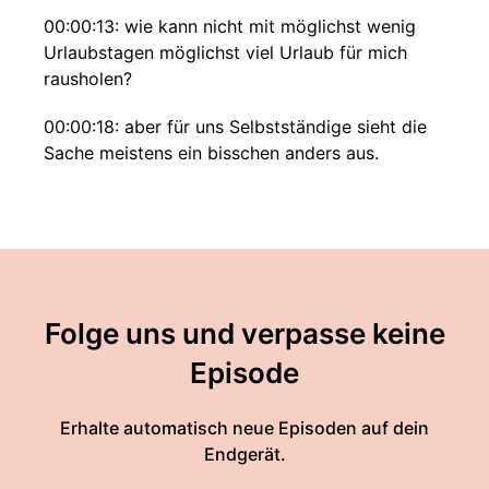
00:00:13: wie kann nicht mit möglichst wenig
Urlaubstagen möglichst viel Urlaub für mich
rausholen?
00:00:18: aber für uns Selbstständige sieht die
Sache meistens ein bisschen anders aus.
00:00:23: zum einen sind viele die ich kenne
etwas überfordert damit zu entscheiden, was
sie mit so einem langen Wochenende am besten
anfangen sollen.
00:00:33: Soll ich die Tage nutzen?
Folge uns und verpasse keine
Episode
00:00:34: Sollte ich abschalten?
00:00:36: darf ich überhaupt abschalten?
Erhalte automatisch neue Episoden auf dein
Endgerät.
00:00:37: und heute sage ich dir beides ist