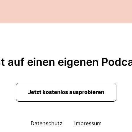
du das Gefühl hast, du bist ein bisschen in Schocksta
n und guck dir die Sachen an.
htig ist... In aller Regel ist es so dass die Selbststä
hr lange das Thema Zahlen und sich Fakten anschau
ns Gesicht schauen.
t auf einen eigenen Podc
nfach vor sich her geschoben.
icht sehen!
Jetzt kostenlos ausprobieren
Datenschutz
Impressum
r dich Schritt Nummer eins.