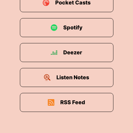
ren Seite höre ich halt immer wieder, okay dann mac
Pocket Casts
los!
Spotify
ler Regel auch nicht die Lösung.
 auch von einem aktuellen Fall gerne dazu, also das he
 diese Frage zu stellen bin ich eigentlich Insolvent o
Deezer
me ins Handeln.
 ist extrem wichtig!
Listen Notes
etzt noch das Ruder rumreisen, hier kannst du noch g
RSS Feed
er ist auch in aller Regel nicht allzu groß, also da läu