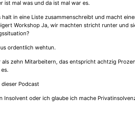
r ist mal was und da ist mal war es.
 halt in eine Liste zusammenschreibt und macht einen
igert Workshop Ja, wir machten stricht runter und s
gssituation?
us ordentlich wehtun.
 als zehn Mitarbeitern, das entspricht achtzig Prozen
 es.
st dieser Podcast
in Insolvent oder ich glaube ich mache Privatinsolven
Sätze die ich oft höre.
 vielleicht auch gerade denkst oder in letzter Zeit i
 Podcast-Folge für dich genau das Richtige.