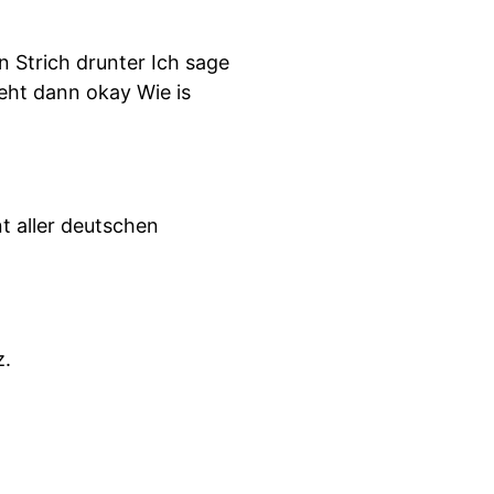
 Strich drunter Ich sage
ieht dann okay Wie is
t aller deutschen
z.
mmer mal wieder gedacht