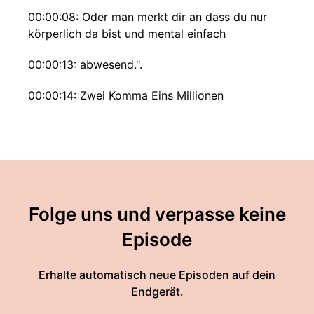
00:00:08: Oder man merkt dir an dass du nur
körperlich da bist und mental einfach
00:00:13: abwesend.".
00:00:14: Zwei Komma Eins Millionen
sogenannte Kleinstunternehmen also mit
weniger als zehn Mitarbeitern.
00:00:21: Das entspricht achtzig Prozent aller
deutschen Unternehmen.
00:00:24: so viele sind es und für all die ist
Folge uns und verpasse keine
dieser Podcast
Episode
00:00:28: Heute wird es mal richtig persönlich.
Erhalte automatisch neue Episoden auf dein
00:00:31: Ich habe wieder eine Nachricht
Endgerät.
bekommen und quasi so aus der Rubrik du