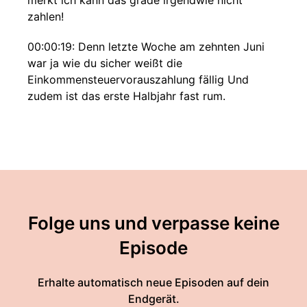
merkt ich kann das grade irgendwie nicht
zahlen!
00:00:19: Denn letzte Woche am zehnten Juni
war ja wie du sicher weißt die
Einkommensteuervorauszahlung fällig Und
zudem ist das erste Halbjahr fast rum.
00:00:31: Die ersten Abschlüsse für
vierundzwanzig sind entweder schon da oder
kommen in den nächsten Wochen und was ich
gerade sehr häufig sehe, oder auch höre, ist die
Zahlen der Steuernachzahlung ob
Umsatzsteuer-,
Folge uns und verpasse keine
Gewerbesteuereinkommenssteuer, was auch
immer... ist doch meistens höher als erwartet
Episode
und der Kondustand niedriger, als erhofft.
Erhalte automatisch neue Episoden auf dein
00:00:57: Und genau darüber möchte ich heute
Endgerät.
sprechen auch wenn du vielleicht mehr Lust hast